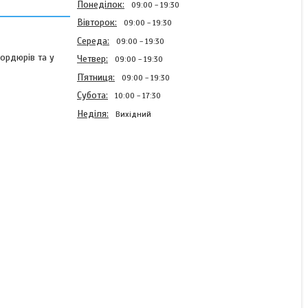
Понеділок
09:00
19:30
Вівторок
09:00
19:30
Середа
09:00
19:30
ордюрів та у
Четвер
09:00
19:30
Пʼятниця
09:00
19:30
Субота
10:00
17:30
Неділя
Вихідний
Тример акумуляторний
Bedee 24V
В наявності
2 195 ₴