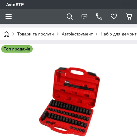
AvtoSTF
Товари та послуги
Автоінструмент
Набір для демонта
Топ продажів