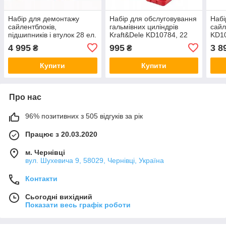
Набір для демонтажу
Набір для обслуговування
Набі
сайлентблоків,
гальмівних циліндрів
сайл
підшипників і втулок 28 ел.
Kraft&Dele KD10784, 22
KD1
34-82 мм SilverTools
шт.
4 995
995
3 8
₴
₴
S10974
Купити
Купити
Про нас
96% позитивних з 505 відгуків за рік
Працює з 20.03.2020
м. Чернівці
вул. Шухевича 9, 58029, Чернівці, Україна
Контакти
Сьогодні вихідний
Показати весь графік роботи