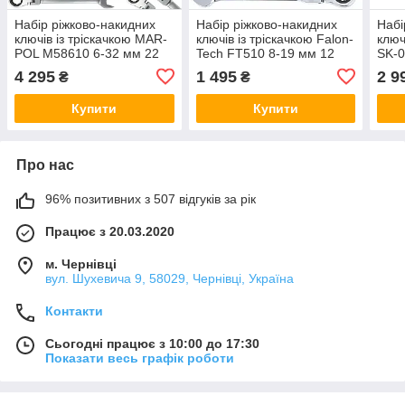
Набір ріжково-накидних
Набір ріжково-накидних
Набі
ключів із тріскачкою MAR-
ключів із тріскачкою Falon-
ключ
POL M58610 6-32 мм 22
Tech FT510 8-19 мм 12
SK-0
од.
од.
4 295
1 495
2 9
₴
₴
Купити
Купити
Про нас
96% позитивних з 507 відгуків за рік
Працює з 20.03.2020
м. Чернівці
вул. Шухевича 9, 58029, Чернівці, Україна
Контакти
Сьогодні працює з 10:00 до 17:30
Показати весь графік роботи