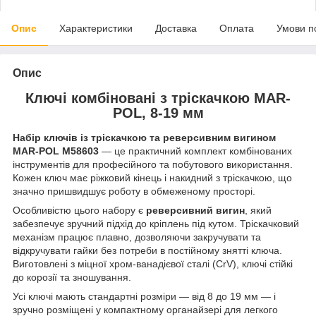
Опис
Характеристики
Доставка
Оплата
Умови п
Опис
Ключі комбіновані з тріскачкою MAR-
POL, 8-19 мм
Набір ключів із тріскачкою та реверсивним вигином
MAR-POL M58603
— це практичний комплект комбінованих
інструментів для професійного та побутового використання.
Кожен ключ має ріжковий кінець і накидний з тріскачкою, що
значно пришвидшує роботу в обмеженому просторі.
Особливістю цього набору є
реверсивний вигин
, який
забезпечує зручний підхід до кріплень під кутом. Тріскачковий
механізм працює плавно, дозволяючи закручувати та
відкручувати гайки без потреби в постійному знятті ключа.
Виготовлені з міцної хром-ванадієвої сталі (CrV), ключі стійкі
до корозії та зношування.
Усі ключі мають стандартні розміри — від 8 до 19 мм — і
зручно розміщені у компактному органайзері для легкого