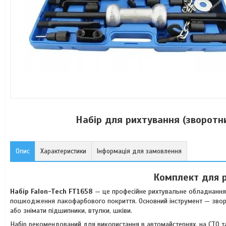
Набір для рихтування (зворотн
Опис
Характеристики
Інформація для замовлення
Комплект для р
Набір Falon-Tech FT1658
— це професійне рихтувальне обладнання,
пошкодження лакофарбового покриття. Основний інструмент — зворо
або знімати підшипники, втулки, шківи.
Набір рекомендований для використання в автомайстернях, на СТО та