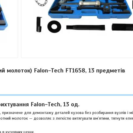
ий молоток) Falon-Tech FT1658, 13 предметів
ихтування Falon-Tech, 13 од.
 призначене для демонтажу деталей кузова без розбирання вузлів і м
тний молоток — дозволяє з легкістю витягувати вм’ятини, тягнути еле
 в кузовних цехах.