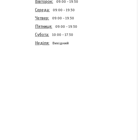
Вівторок
09:00
19:30
Середа
09:00
19:30
Четвер
09:00
19:30
Пʼятниця
09:00
19:30
Субота
10:00
17:30
Неділя
Вихідний
Набір для рихтування
(зворотний молоток)
Falon-Tech FT1658, 13
предметів
Готово до відправки
2 570 ₴
КУПИТИ