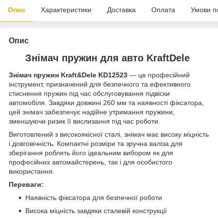
Опис
Характеристики
Доставка
Оплата
Умови п
Опис
Знімач пружин для авто KraftDele
Знімач пружин Kraft&Dele KD12523
— це професійний
інструмент, призначений для безпечного та ефективного
стиснення пружин під час обслуговування підвіски
автомобіля. Завдяки довжині 260 мм та наявності фіксатора,
цей знімач забезпечує надійне утримання пружини,
зменшуючи ризик її вислизання під час роботи.
Виготовлений з високоякісної сталі, знімач має високу міцність
і довговічність. Компактні розміри та зручна валіза для
зберігання роблять його ідеальним вибором як для
професійних автомайстерень, так і для особистого
використання.
Переваги:
Наявність фіксатора для безпечної роботи
Висока міцність завдяки сталевій конструкції