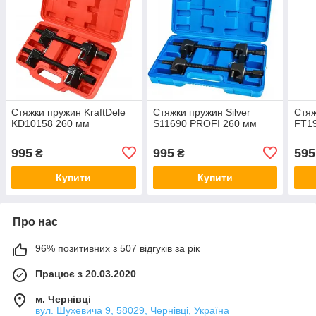
Стяжки пружин KraftDele
Стяжки пружин Silver
Стяж
KD10158 260 мм
S11690 PROFI 260 мм
FT1
995
995
595
₴
₴
Купити
Купити
Про нас
96% позитивних з 507 відгуків за рік
Працює з 20.03.2020
м. Чернівці
вул. Шухевича 9, 58029, Чернівці, Україна