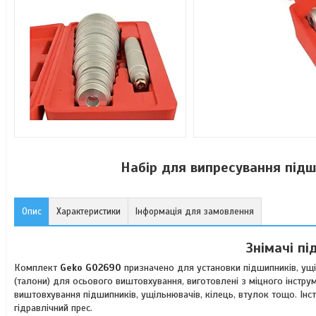
Набір для випресування підш
Опис
Характеристики
Інформація для замовлення
Знімачі пі
Комплект
Geko G02690
призначено для установки підшипників, ущіл
(талони) для осьового виштовхування, виготовлені з міцного інстру
виштовхування підшипників, ущільнювачів, кілець, втулок тощо. Інс
гідравлічний прес.