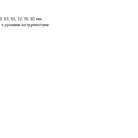
; 63; 65; 72; 76; 81 мм
у з ручними інструментами