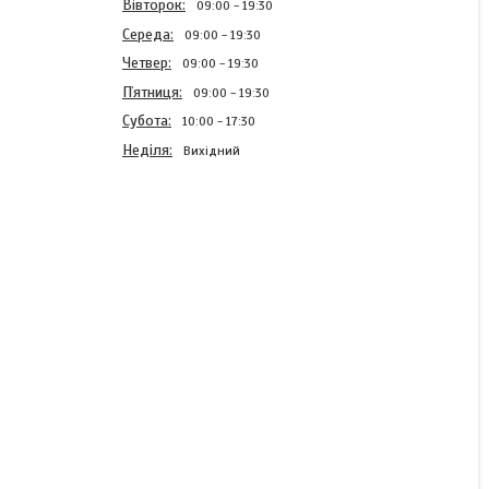
Вівторок
09:00
19:30
Середа
09:00
19:30
Четвер
09:00
19:30
Пʼятниця
09:00
19:30
Субота
10:00
17:30
Неділя
Вихідний
Набір для випресування
підшипників і втулок 39.5
- 81 мм Geko G02690
В наявності
995 ₴
КУПИТИ