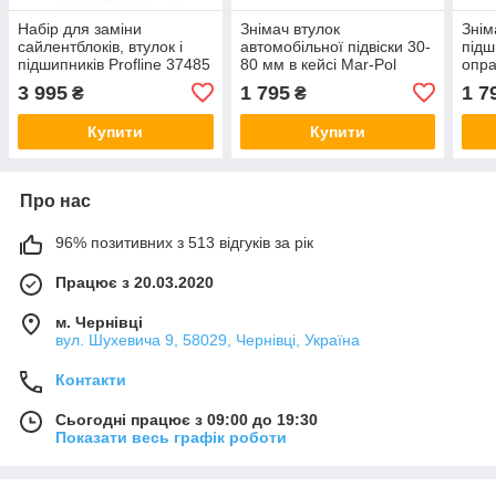
Набір для заміни
Знімач втулок
Знім
сайлентблоків, втулок і
автомобільної підвіски 30-
підш
підшипників Profline 37485
80 мм в кейсі Mar-Pol
опр
M66770
909
3 995
1 795
1 7
₴
₴
Купити
Купити
Про нас
96% позитивних з 513 відгуків за рік
Працює з 20.03.2020
м. Чернівці
вул. Шухевича 9, 58029, Чернівці, Україна
Контакти
Сьогодні працює з 09:00 до 19:30
Показати весь графік роботи