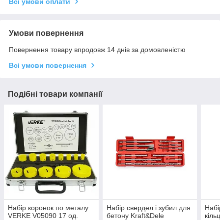
Всі умови оплати
Умови повернення
Повернення товару впродовж 14 днів за домовленістю
Всі умови повернення
Подібні товари компанії
Набір коронок по металу
Набір свердел і зубил для
Набі
VERKE V05090 17 од.
бетону Kraft&Dele
кіль