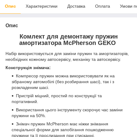
Опис
Характеристики
Доставка
Оплата
Умови п
Опис
Комлект для демонтажу пружин
амортизатора McPherson GEKO
Набір використовується для заміни пружин та амортизаторів,
необхідних кожному автосервісу, механіку та автосервісу.
Конструкція знімача:
Компресор пружин можна використовувати як на
зібраному автомобілі (без розбирання шасі), так і з
розкладеним шасі.
Пристрій міцний, простий по конструкції та
портативний.
Використання цього інструменту скорочує час заміни
пружини на 50%.
Знімач пружин McPherson має ніжки знімання
спеціальної форми для запобігання пошкодженню
пружини та її прослизання при стисканні.