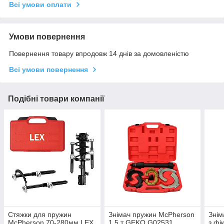
Всі умови оплати
Умови повернення
Повернення товару впродовж 14 днів за домовленістю
Всі умови повернення
Подібні товари компанії
Стяжки для пружин
Знімач пружин McPherson
Знім
McPherson 70-280мм LEX
1.5 т GEKO G02531
з фі