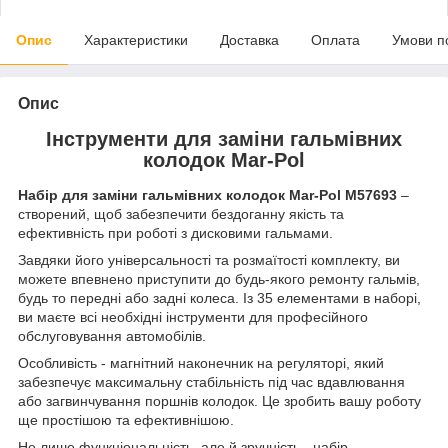
Опис
Характеристики
Доставка
Оплата
Умови п
Опис
Інструменти для заміни гальмівних
колодок Mar-Pol
Набір для заміни гальмівних колодок Mar-Pol M57693
–
створений, щоб забезпечити бездоганну якість та
ефективність при роботі з дисковими гальмами.
Завдяки його універсальності та розмаїтості комплекту, ви
можете впевнено приступити до будь-якого ремонту гальмів,
будь то передні або задні колеса. Із 35 елементами в наборі,
ви маєте всі необхідні інструменти для професійного
обслуговування автомобілів.
Особливість - магнітний наконечник на регуляторі, який
забезпечує максимальну стабільність під час вдавлювання
або загвинчування поршнів колодок. Це зробить вашу роботу
ще простішою та ефективнішою.
Не лише функціональність, але й зручність - набір