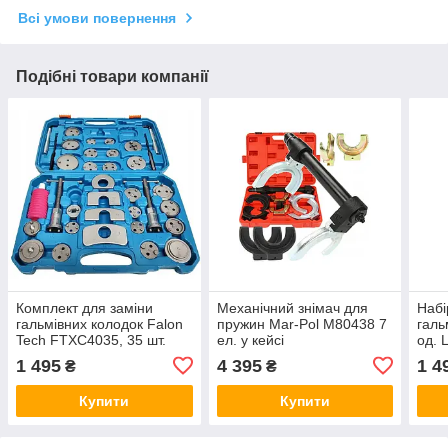
Всі умови повернення
Подібні товари компанії
Комплект для заміни
Механічний знімач для
Набі
гальмівних колодок Falon
пружин Mar-Pol M80438 7
галь
Tech FTXC4035, 35 шт.
ел. у кейсі
од. 
1 495
4 395
1 4
₴
₴
Купити
Купити