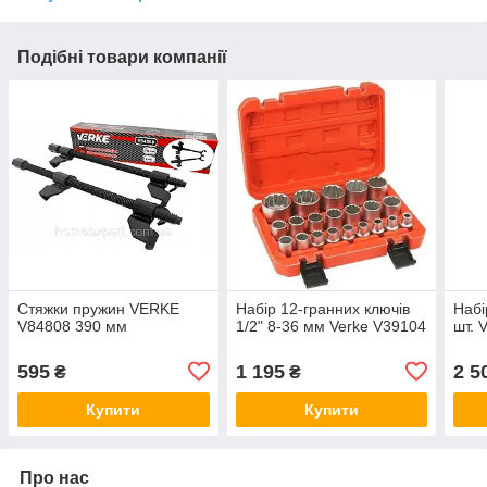
Подібні товари компанії
Стяжки пружин VERKE
Набір 12-гранних ключів
Набі
V84808 390 мм
1/2" 8-36 мм Verke V39104
шт. 
595
1 195
2 5
₴
₴
Купити
Купити
Про нас