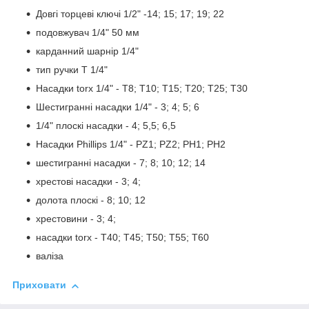
Довгі торцеві ключі 1/2" -14; 15; 17; 19; 22
подовжувач 1/4" 50 мм
карданний шарнір 1/4"
тип ручки T 1/4"
Насадки torx 1/4" - T8; T10; T15; T20; T25; T30
Шестигранні насадки 1/4" - 3; 4; 5; 6
1/4" плоскі насадки - 4; 5,5; 6,5
Насадки Phillips 1/4" - PZ1; PZ2; PH1; PH2
шестигранні насадки - 7; 8; 10; 12; 14
хрестові насадки - 3; 4;
долота плоскі - 8; 10; 12
хрестовини - 3; 4;
насадки torx - T40; Т45; Т50; Т55; Т60
валіза
Приховати