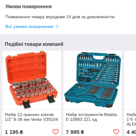
Умови повернення
Повернення товару впродовж 14 днів за домовленістю
Всі умови повернення
Подібні товари компанії
Набір 12-гранних ключів
Набір інструментів Makita
Набі
1/2" 8-36 мм Verke V39104
E-10883 221 од.
1"6 
ALF
1 195
7 995
4 4
₴
₴