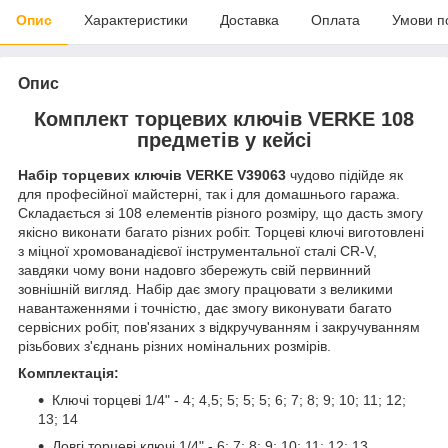
Опис
Характеристики
Доставка
Оплата
Умови п
Опис
Комплект торцевих ключів VERKE 108
предметів у кейсі
Набір торцевих ключів VERKE V39063
чудово підійде як
для професійної майстерні, так і для домашнього гаража.
Складається зі 108 елементів різного розміру, що дасть змогу
якісно виконати багато різних робіт. Торцеві ключі виготовлені
з міцної хромованадієвої інструментальної сталі CR-V,
завдяки чому вони надовго збережуть свій первинний
зовнішній вигляд. Набір дає змогу працювати з великими
навантаженнями і точністю, дає змогу виконувати багато
сервісних робіт, пов'язаних з відкручуванням і закручуванням
різьбових з'єднань різних номінальних розмірів.
Комплектація:
Ключі торцеві 1/4" - 4; 4,5; 5; 5; 5; 6; 7; 8; 9; 10; 11; 12;
13; 14
Довгі торцеві ключі 1/4" - 6; 7; 8; 9; 10; 11; 12; 13