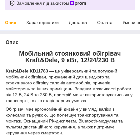
Замовлення під захистом
Опис
Характеристики
Доставка
Оплата
Умови п
Опис
Мобільний стоянковий обігрівач
Kraft&Dele, 9 кВт, 12/24/230 В
Kraft&Dele KD11783 —
це універсальний та потужний
мобільний обігрівач, призначений для швидкого та
ефективного обігріву салонів автомобілів, причепів,
майстерень та інших приміщень. Завдяки можливості роботи
від 12 В, 24 В та 230 В, пристрій може використовуватись як у
транспорті, так і в стаціонарних умовах.
Обігрівач має ергономічний дизайн у вигляді валізи з
колесами та ручкою, що полегшує транспортування та
монтаж. Оснащений РК-дисплеєм, Bluetooth-модулем та
пультом дистанційного керування, а також підтримує
керування через смартфон.