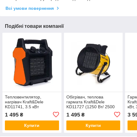
Всі умови повернення
Подібні товари компанії
Тепловентилятор,
Обігрівач, теплова
Гарм
нагрівач Kraft&Dele
гармата Kraft&Dele
Kraf
KD11741, 3.5 кВт
KD11727 (1250 Вт/ 2500
кВт,
Вт/ режим вентилятора)
1 495
1 495
3 5
₴
₴
Купити
Купити