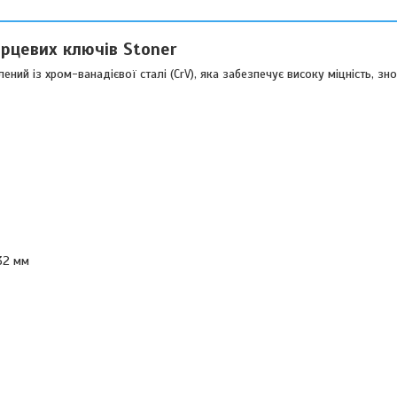
орцевих ключів Stoner
ений із хром-ванадієвої сталі (CrV), яка забезпечує високу міцність, знос
, 32 мм