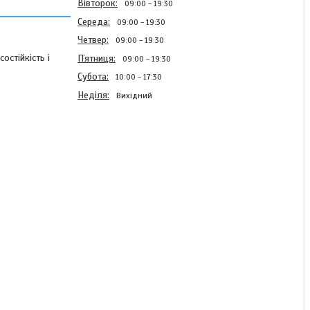
Вівторок
09:00
19:30
Середа
09:00
19:30
Четвер
09:00
19:30
остійкість і
Пʼятниця
09:00
19:30
Субота
10:00
17:30
Неділя
Вихідний
Набір інструментів 1/2" та
1/4" Stoner SK-094-04,
94 од.
В наявності
1 795 ₴
КУПИТИ