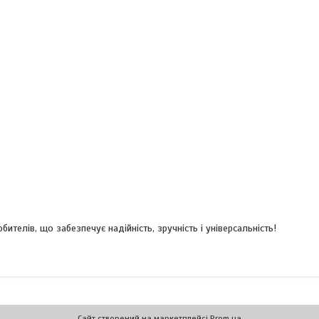
ителів, що забезпечує надійність, зручність і універсальність!
Сайт створений на маркетплейсі
Prom.ua