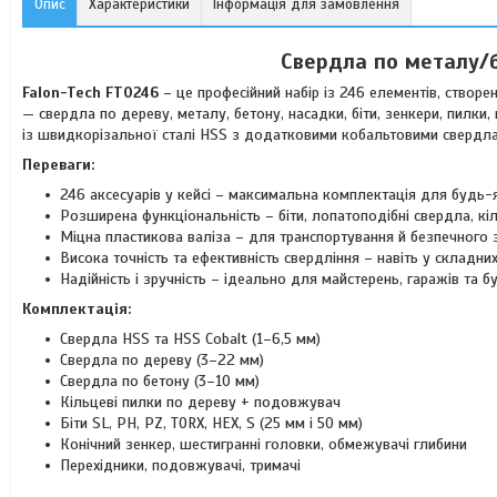
Опис
Характеристики
Інформація для замовлення
Свердла по металу/б
Falon-Tech FT0246
– це професійний набір із 246 елементів, створ
— свердла по дереву, металу, бетону, насадки, біти, зенкери, пилк
із швидкорізальної сталі HSS з додатковими кобальтовими свердла
Переваги:
246 аксесуарів у кейсі – максимальна комплектація для будь-
Розширена функціональність – біти, лопатоподібні свердла, кіл
Міцна пластикова валіза – для транспортування й безпечного з
Висока точність та ефективність свердління – навіть у складни
Надійність і зручність – ідеально для майстерень, гаражів та б
Комплектація:
Свердла HSS та HSS Cobalt (1–6,5 мм)
Свердла по дереву (3–22 мм)
Свердла по бетону (3–10 мм)
Кільцеві пилки по дереву + подовжувач
Біти SL, PH, PZ, TORX, HEX, S (25 мм і 50 мм)
Конічний зенкер, шестигранні головки, обмежувачі глибини
Перехідники, подовжувачі, тримачі