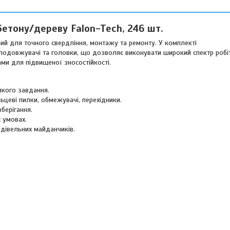
етону/дереву Falon-Tech, 246 шт.
ений для точного свердління, монтажу та ремонту. У комплекті
и, подовжувачі та головки, що дозволяє виконувати широкий спектр роб
ми для підвищеної зносостійкості.
якого завдання.
ьцеві пилки, обмежувачі, перехідники.
берігання.
х умовах.
удівельних майданчиків.