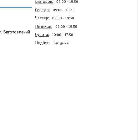
Вівторок
09:00
19:30
Середа
09:00
19:30
Четвер
09:00
19:30
Пʼятниця
09:00
19:30
іт. Виготовлений
Субота
10:00
17:30
Неділя
Вихідний
Набір свердл та біт Falon-
Tech FT0246
В наявності
2 495 ₴
КУПИТИ