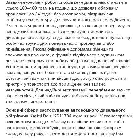
Завдяки економній роботі споживання дизпалива становить
усього 100–400 грам на годину, що дозволяє обігрівачу
працювати до 24 годин без дозаправки, підтримуючи
стабільну температуру. Для зручного контролю передбачена
РК-панель управління під кришкою, яка захищена від пилу та
випадкових пошкоджень. Також доступна можливість
дистанційного запуску за допомогою бездротового пульта, що
особливо зручно для попереднього прогріву авто або
приміщення. Режим очікування допомагає зменшити
споживання пального, а функція відліку часу з годинником
дозволяє програмувати роботу обігрівача під власний графік.
Усі компоненти приховані в корпусі, що замикається, завдяки
чому підвищується безпека та захист внутрішніх вузлів.
Естетичний і компактний дизайн дає змогу легко розмістити
пристрій у транспорті або приміщенні без зайвих
незручностей. Для надійної експлуатації передбачено захист
від перегріву , який забезпечує стабільну роботу навіть при
тривалому використанні.
Основні сфери застосування автономного дизельного
обігрівача Kraft&Dele KD11784
дуже широкі. У транспорті він
використовується для обігріву салонів легкових авто, кабін
вантажівок, мікроавтобусів, спецтехніки, човнів і катерів у
холодну пору року, а також для комфортного прогріву без