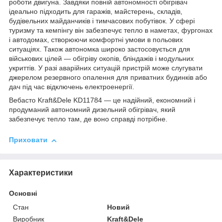
роботи двигуна. Завдяки повній автономності обігрівач
ідеально підходить для гаражів, майстерень, складів,
будівельних майданчиків і тимчасових побутівок. У сфері
туризму та кемпінгу він забезпечує тепло в наметах, фургонах
і автодомах, створюючи комфортні умови в польових
ситуаціях. Також автономка широко застосовується для
військових цілей — обігріву окопів, бліндажів і модульних
укриттів. У разі аварійних ситуацій пристрій може слугувати
джерелом резервного опалення для приватних будинків або
дач під час відключень електроенергії.
Вебасто Kraft&Dele KD11784 — це надійний, економний і
продуманий автономний дизельний обігрівач, який
забезпечує тепло там, де воно справді потрібне.
Приховати
Характеристики
Основні
Стан
Новий
Виробник
Kraft&Dele