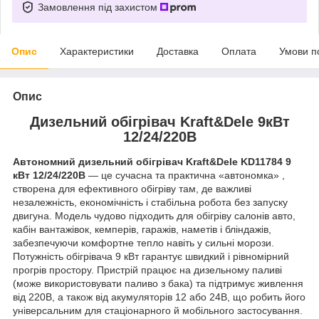
Замовлення під захистом
Опис
Характеристики
Доставка
Оплата
Умови п
Опис
Дизельний обігрівач Kraft&Dele 9кВт
12/24/220В
Автономний дизельний обігрівач Kraft&Dele KD11784 9
кВт 12/24/220В
— це сучасна та практична «автономка» ,
створена для ефективного обігріву там, де важливі
незалежність, економічність і стабільна робота без запуску
двигуна. Модель чудово підходить для обігріву салонів авто,
кабін вантажівок, кемперів, гаражів, наметів і бліндажів,
забезпечуючи комфортне тепло навіть у сильні морози.
Потужність обігрівача 9 кВт гарантує швидкий і рівномірний
прогрів простору. Пристрій працює на дизельному паливі
(може використовувати паливо з бака) та підтримує живлення
від 220В, а також від акумуляторів 12 або 24В, що робить його
універсальним для стаціонарного й мобільного застосування.