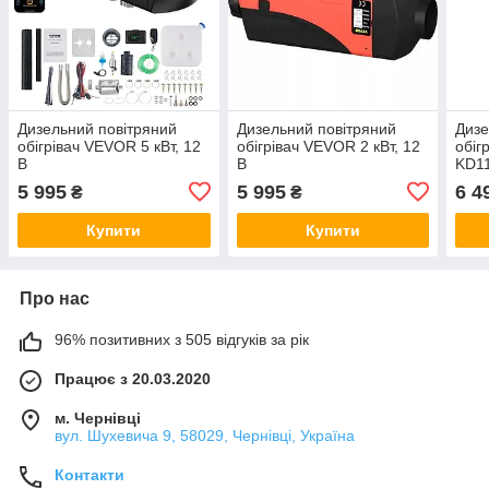
Дизельний повітряний
Дизельний повітряний
Дизе
обігрівач VEVOR 5 кВт, 12
обігрівач VEVOR 2 кВт, 12
обіг
В
В
KD1
5 995
5 995
6 4
₴
₴
Купити
Купити
Про нас
96% позитивних з 505 відгуків за рік
Працює з 20.03.2020
м. Чернівці
вул. Шухевича 9, 58029, Чернівці, Україна
Контакти